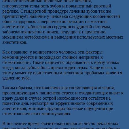
относят негативный прошлый опыт лечения,
гиперчувствительность зубов и повышенный рвотный
рефлекс. Стандартной процедуре лечения зубов так же
препятствует наличие у человека следующих особенностей
общего здоровья: аллергические реакции на местные
анестетики, заболевания сердечнососудистой системы,
заболевания печени и почек, ведущие к нарушению
механизма метаболизма и выведения используемых местных
анестетиков.
Как правило, у конкретного человека эти факторы
комбинируются и порождают стойкое неприятие к
стоматологии. Такие пациенты обращаются к врачу только
тогда, когда зубная боль превосходит страх. Чаще всего, к
этому моменту единственным решением проблемы является
удаление зуба.
Таким образом, психологическая составляющая лечения,
провоцирующая у пациентов стресс и отодвигающая визит к
врачу даже в случае острой необходимости остаётся на
повестке дня, несмотря на эффективность современных
анестетиков, минимизирующих болевые ощущения при
стоматологических манипуляциях.
В последнее время значительно выросло число рекламных
предложений о «лечении во сне» или лечении «под общим