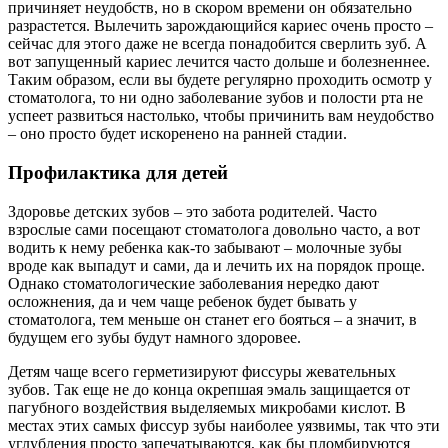
причиняет неудобств, но в скором времени он обязательно
разрастется. Вылечить зарождающийся кариес очень просто –
сейчас для этого даже не всегда понадобится сверлить зуб. А
вот запущенный кариес лечится часто дольше и болезненнее.
Таким образом, если вы будете регулярно проходить осмотр у
стоматолога, то ни одно заболевание зубов и полости рта не
успеет развиться настолько, чтобы причинить вам неудобство
– оно просто будет искоренено на ранней стадии.
Профилактика для детей
Здоровье детских зубов – это забота родителей. Часто
взрослые сами посещают стоматолога довольно часто, а вот
водить к нему ребенка как-то забывают – молочные зубы
вроде как выпадут и сами, да и лечить их на порядок проще.
Однако стоматологические заболевания нередко дают
осложнения, да и чем чаще ребенок будет бывать у
стоматолога, тем меньше он станет его бояться – а значит, в
будущем его зубы будут намного здоровее.
Детям чаще всего герметизируют фиссуры жевательных
зубов. Так еще не до конца окрепшая эмаль защищается от
пагубного воздействия выделяемых микробами кислот. В
местах этих самых фиссур зубы наиболее уязвимы, так что эти
углубления просто запечатываются, как бы пломбируются