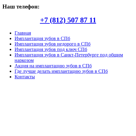
Наш телефон:
+7 (812) 507 87 11
Главная
Имплантация зубов в СПб
Имплантация зубов недорого в СПб
Имплантация зубов под ключ СПб
Имплантация зубов в Санкт-Петербурге под общим
наркозом
Акция на имплантацию зубов в СПб
Где лучше делать имплантацию зубов в СПб
Контакты
Copyright © 2026. Центр имплантации зубов в СПб. Все
опубликованные материалы защищены законодательством об
авторских правах, регламентом интернациональных трактатов
и являются интеллектуальной собственностью. Частичное или
полное копирование и/или воспроизведение в любых целях
может происходить только при наличии письменной
авторизации, в противном случае может привести к
возникновению гражданской или уголовной ответственности