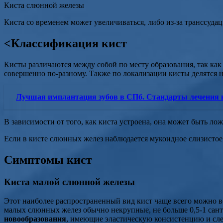
Киста слюнной железы
Киста со временем может увеличиваться, либо из-за транссудац
<Классификация кист
Кисты различаются между собой по месту образования, так ка
совершенно по-разному. Также по локализации кисты делятся 
Лучшая имплантация зубов в СПб. Стандарты лечения к
В зависимости от того, как киста устроена, она может быть л
Если в кисте слюнных желез наблюдается мукоидное слизистое
Симптомы кист
Киста малой слюнной железы
Этот наиболее распространенный вид кист чаще всего можно в
малых слюнных желез обычно некрупные, не больше 0,5-1 сант
новообразования
, имеющие эластическую консистенцию и сле