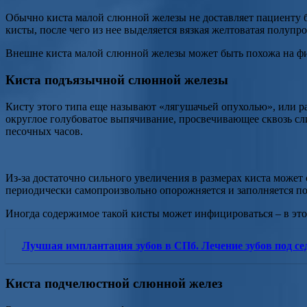
Обычно киста малой слюнной железы не доставляет пациенту
кисты, после чего из нее выделяется вязкая желтоватая полупро
Внешне киста малой слюнной железы может быть похожа на фиб
Киста подъязычной слюнной железы
Кисту этого типа еще называют «лягушачьей опухолью», или 
округлое голубоватое выпячивание, просвечивающее сквозь сли
песочных часов.
Из-за достаточно сильного увеличения в размерах киста может
периодически самопроизвольно опорожняется и заполняется по
Иногда содержимое такой кисты может инфицироваться – в этом
Лучшая имплантация зубов в СПб. Лечение зубов под се
Киста подчелюстной слюнной желез