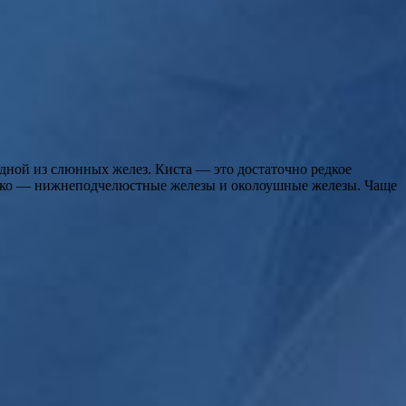
дной из слюнных желез. Киста — это достаточно редкое
едко — нижнеподчелюстные железы и околоушные железы. Чаще