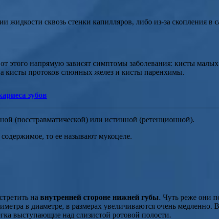
ии жидкости сквозь стенки капилляров, либо из-за скопления в 
к от этого напрямую зависят симптомы заболевания: кисты мал
на кисты протоков слюнных желез и кисты паренхимы.
ариеса зубов
ожной (посстравматической) или истинной (ретенционной).
 содержимое, то ее называют мукоцеле.
стретить на
внутренней стороне нижней губы
. Чуть реже они 
иметра в диаметре, в размерах увеличиваются очень медленно. 
гка выступающие над слизистой ротовой полости.