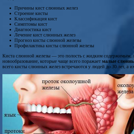
Причины кист слюнных желез
Строение кисты
Классификация кист
Симптомы кист
Диагностика кист
Лечение кист слюнных желез
Прогноз кисты слюнной железы
Профилактика кисты слюнной железы
Киста слюнной железы — это полость с жидким содержимым, л
новообразование, которые чаще всего поражает
малые слюнны
всего кисты слюнных желез встречаются у людей до 30 лет, а 