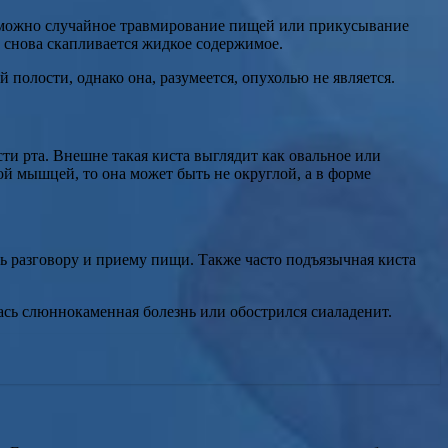
зможно случайное травмирование пищей или прикусывание
ей снова скапливается жидкое содержимое.
олости, однако она, разумеется, опухолью не является.
ости рта. Внешне такая киста выглядит как овальное или
й мышцей, то она может быть не округлой, а в форме
ть разговору и приему пищи. Также часто подъязычная киста
ась слюннокаменная болезнь или обострился сиаладенит.