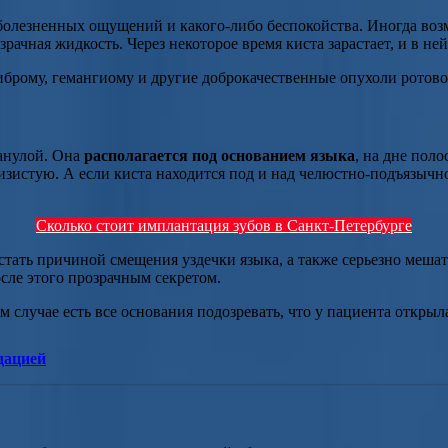
 болезненных ощущений и какого-либо беспокойства. Иногда во
зрачная жидкость. Через некоторое время киста зарастает, и в н
рому, гемангиому и другие доброкачественные опухоли ротовой п
ранулой. Она
располагается под основанием языка
, на дне пол
зистую. А если киста находится под и над челюстно-подъязычно
Сколько стоит имплантация зубов в Санкт-Петербурге
 стать причиной смещения уздечки языка, а также серьезно меша
сле этого прозрачным секретом.
 случае есть все основания подозревать, что у пациента открыл
дацией