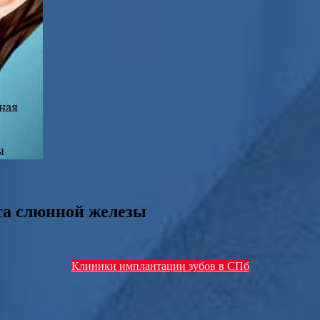
та слюнной железы
Клиники имплантации зубов в СПб