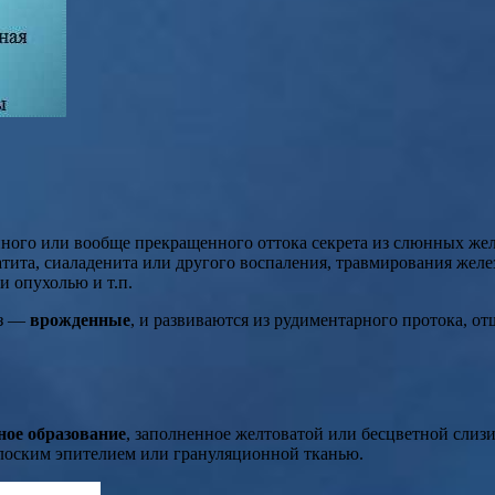
нного или вообще прекращенного оттока секрета из слюнных жел
матита, сиаладенита или другого воспаления, травмирования же
и опухолью и т.п.
ез —
врожденные
, и развиваются из рудиментарного протока, о
ное образование
, заполненное желтоватой или бесцветной слизи
лоским эпителием или грануляционной тканью.