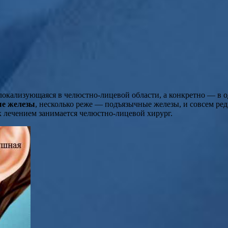
окализующаяся в челюстно-лицевой области, а конкретно — в о
е железы
, несколько реже — подъязычные железы, и совсем р
их лечением занимается челюстно-лицевой хирург.