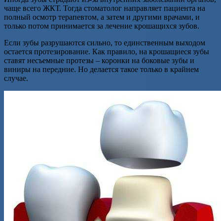
чаще всего ЖКТ. Тогда стоматолог направляет пациента на
полный осмотр терапевтом, а затем и другими врачами, и
только потом принимается за лечение крошащихся зубов.
Если зубы разрушаются сильно, то единственным выходом
остается протезирование. Как правило, на крошащиеся зубы
ставят несъемные протезы – коронки на боковые зубы и
виниры на передние. Но делается такое только в крайнем
случае.