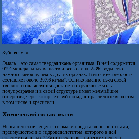
Зубная эмаль
Эмаль – это самая твердая ткань организма. В ней содержится
97% минеральных веществ и всего лишь 2-3% воды, что
намного меньше, чем в других органах. В итоге ее твердость
составляет около 397,6 кг/мм². Однако именно из-за своей
твердости она является достаточно хрупкой. Эмаль
полупрозрачна и в своей структуре имеет мельчайшие
отверстия, через которые в зуб попадают различные вещества,
в том числе и красители.
Химический состав эмали
Нерганические вещества в эмали представлены апатитами,
преимущественно гидроксиапатитом, которого в ней
содержится целых 75% от всех неорганических веществ.