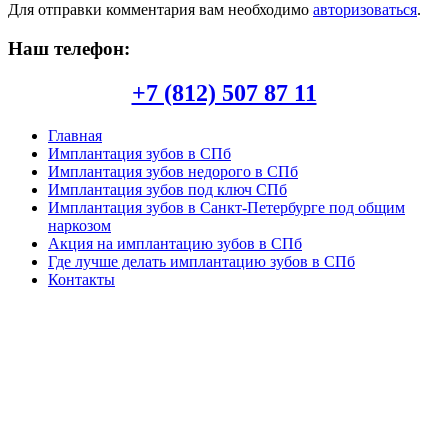
Для отправки комментария вам необходимо
авторизоваться
.
Наш телефон:
+7 (812) 507 87 11
Главная
Имплантация зубов в СПб
Имплантация зубов недорого в СПб
Имплантация зубов под ключ СПб
Имплантация зубов в Санкт-Петербурге под общим
наркозом
Акция на имплантацию зубов в СПб
Где лучше делать имплантацию зубов в СПб
Контакты
Copyright © 2026. Центр имплантации зубов в СПб. Все
опубликованные материалы защищены законодательством об
авторских правах, регламентом интернациональных трактатов
и являются интеллектуальной собственностью. Частичное или
полное копирование и/или воспроизведение в любых целях
может происходить только при наличии письменной
авторизации, в противном случае может привести к
возникновению гражданской или уголовной ответственности