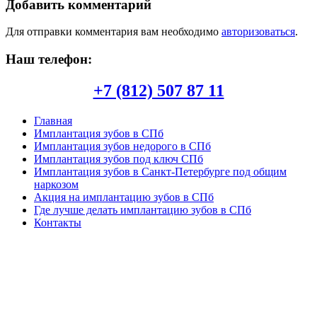
Добавить комментарий
Для отправки комментария вам необходимо
авторизоваться
.
Наш телефон:
+7 (812) 507 87 11
Главная
Имплантация зубов в СПб
Имплантация зубов недорого в СПб
Имплантация зубов под ключ СПб
Имплантация зубов в Санкт-Петербурге под общим
наркозом
Акция на имплантацию зубов в СПб
Где лучше делать имплантацию зубов в СПб
Контакты
Copyright © 2026. Центр имплантации зубов в СПб. Все
опубликованные материалы защищены законодательством об
авторских правах, регламентом интернациональных трактатов
и являются интеллектуальной собственностью. Частичное или
полное копирование и/или воспроизведение в любых целях
может происходить только при наличии письменной