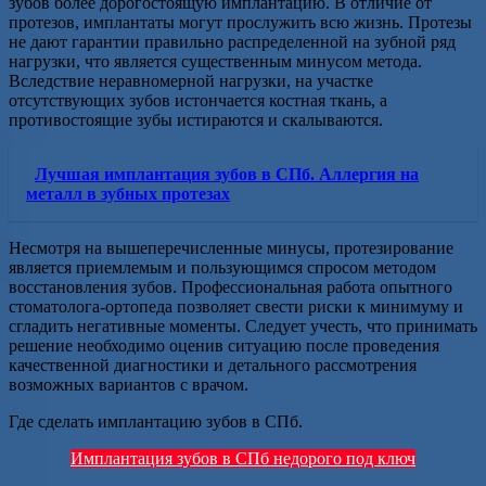
зубов более дорогостоящую имплантацию. В отличие от
протезов, имплантаты могут прослужить всю жизнь. Протезы
не дают гарантии правильно распределенной на зубной ряд
нагрузки, что является существенным минусом метода.
Вследствие неравномерной нагрузки, на участке
отсутствующих зубов истончается костная ткань, а
противостоящие зубы истираются и скалываются.
Лучшая имплантация зубов в СПб. Аллергия на
металл в зубных протезах
Несмотря на вышеперечисленные минусы, протезирование
является приемлемым и пользующимся спросом методом
восстановления зубов. Профессиональная работа опытного
стоматолога-ортопеда позволяет свести риски к минимуму и
сгладить негативные моменты. Следует учесть, что принимать
решение необходимо оценив ситуацию после проведения
качественной диагностики и детального рассмотрения
возможных вариантов с врачом.
Где сделать имплантацию зубов в СПб.
Имплантация зубов в СПб недорого под ключ