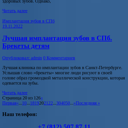
здоровых зубов. Однако,
Читать далее
Имплантация зубов в СПб
19.11.2022
Лучшая имплантация зубов в СПб.
Брекеты детям
Опубликовал: admin
0 Комментариев
Лучшая клиника по имплантации зубов в Санкт-Петербурге.
Услышав слово «брекеты» многие люди рисуют в своей
голове образ громоздкой металлической конструкции, которая
одевается на зубы.
Читать далее
Страница 20 из 126
«
Первая
«
...
10
...
18
19
20
21
22
...
30
40
50
...
»
Последняя »
Наш телефон:
+7 (812) 507 87 11