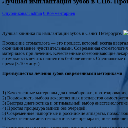
Лучшая имплантация зубов в СПб. Проц
Опубликовал: admin
0 Комментариев
Лучшая клиника по имплантации зубов в Санкт-Петербурге.
Посещение стоматолога — это процесс, который всегда вверга
окончания менее чувствительными. Современная стоматология 
материалов при лечении. Качественные обезболивающие лекарс
возможность лечить пациентов безболезненно. Специальные сто
время (3-10 минут).
Преимущества лечения зубов современными методиками
1) Качественные материалы для пломбировки, протезирования,
2) Возможность выбора лекарственных препаратов самостоятел
3) Быстрая диагностика и оптимальный выбор анестезиологиче
4) Простая процедура записи без очередей;
5) Современные импортные и российские аппараты, позволяющ
6) Качественные анестезиологические препараты, позволяющие