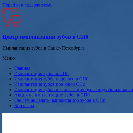
Перейти к содержимому
Центр имплантации зубов в СПб
Имплантация зубов в Санкт-Петербурге
Меню
Главная
Имплантация зубов в СПб
Имплантация зубов недорого в СПб
Имплантация зубов под ключ СПб
Имплантация зубов в Санкт-Петербурге под общим нарк
Акция на имплантацию зубов в СПб
Где лучше делать имплантацию зубов в СПб
Контакты