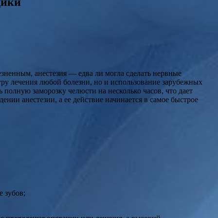
дики
зненным, анестезия — едва ли могла сделать нервные
уру лечения любой болезни, но и использование зарубежных
полную заморозку челюсти на несколько часов, что дает
нии анестезии, а ее действие начинается в самое быстрое
 зубов;