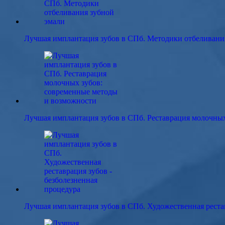
Лучшая имплантация зубов в СПб. Методики отбеливан
Лучшая имплантация зубов в СПб. Реставрация молочны
Лучшая имплантация зубов в СПб. Художественная рест