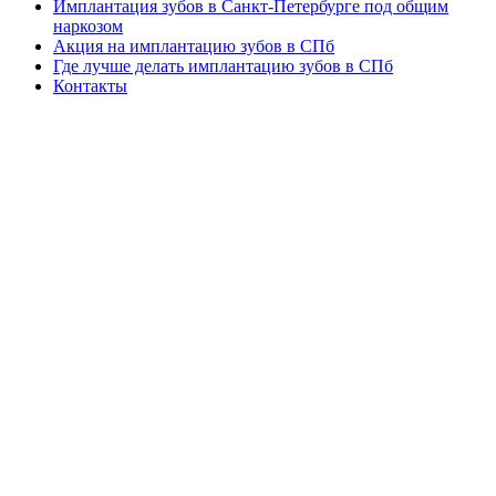
Имплантация зубов в Санкт-Петербурге под общим
наркозом
Акция на имплантацию зубов в СПб
Где лучше делать имплантацию зубов в СПб
Контакты
Copyright © 2026. Центр имплантации зубов в СПб. Все
опубликованные материалы защищены законодательством об
авторских правах, регламентом интернациональных трактатов
и являются интеллектуальной собственностью. Частичное или
полное копирование и/или воспроизведение в любых целях
может происходить только при наличии письменной
авторизации, в противном случае может привести к
возникновению гражданской или уголовной ответственности