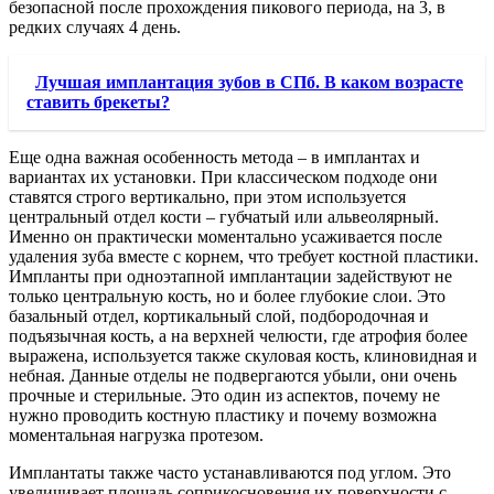
безопасной после прохождения пикового периода, на 3, в
редких случаях 4 день.
Лучшая имплантация зубов в СПб. В каком возрасте
ставить брекеты?
Еще одна важная особенность метода – в имплантах и
вариантах их установки. При классическом подходе они
ставятся строго вертикально, при этом используется
центральный отдел кости – губчатый или альвеолярный.
Именно он практически моментально усаживается после
удаления зуба вместе с корнем, что требует костной пластики.
Импланты при одноэтапной имплантации задействуют не
только центральную кость, но и более глубокие слои. Это
базальный отдел, кортикальный слой, подбородочная и
подъязычная кость, а на верхней челюсти, где атрофия более
выражена, используется также скуловая кость, клиновидная и
небная. Данные отделы не подвергаются убыли, они очень
прочные и стерильные. Это один из аспектов, почему не
нужно проводить костную пластику и почему возможна
моментальная нагрузка протезом.
Имплантаты также часто устанавливаются под углом. Это
увеличивает площадь соприкосновения их поверхности с