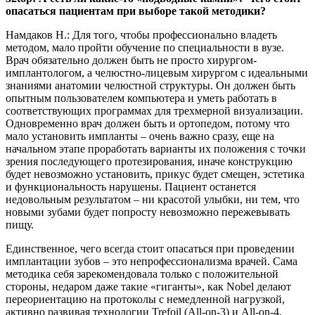
опасаться пациентам при выборе такой методики?
Намдаков Н.: Для того, чтобы профессионально владеть
методом, мало пройти обучение по специальности в вузе.
Врач обязательно должен быть не просто хирургом-
имплантологом, а челюстно-лицевым хирургом с идеальными
знаниями анатомии челюстной структуры. Он должен быть
опытным пользователем компьютера и уметь работать в
соответствующих программах для трехмерной визуализации.
Одновременно врач должен быть и ортопедом, потому что
мало установить импланты – очень важно сразу, еще на
начальном этапе проработать варианты их положения с точки
зрения последующего протезирования, иначе конструкцию
будет невозможно установить, прикус будет смещен, эстетика
и функциональность нарушены. Пациент останется
недовольным результатом – ни красотой улыбки, ни тем, что
новыми зубами будет попросту невозможно пережевывать
пищу.
Единственное, чего всегда стоит опасаться при проведении
имплантации зубов – это непрофессионализма врачей. Сама
методика себя зарекомендовала только с положительной
стороны, недаром даже такие «гиганты», как Nobel делают
переориентацию на протоколы с немедленной нагрузкой,
активно развивая технологии Trefoil (All-on-3) и All-on-4,