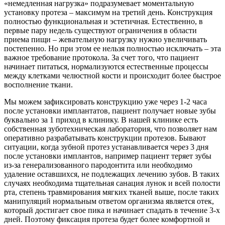
«немедленная нагрузка» подразумевает моментальную
установку протеза – максимум на третий день. Конструкция
полностью функциональная и эстетичная. Естественно, в
первые пару недель существуют ограничения в области
приема пищи – жевательную нагрузку нужно увеличивать
постепенно. Но при этом ее нельзя полностью исключать – эта
важное требование протокола. За счет того, что пациент
начинает питаться, нормализуются естественные процессы
между клетками челюстной кости и происходит более быстрое
восполнение ткани.
Мы можем зафиксировать конструкцию уже через 1-2 часа
после установки имплантатов, пациент получает новые зубы
буквально за 1 приход в клинику. В нашей клинике есть
собственная зуботехническая лаборатория, что позволяет нам
оперативно разрабатывать конструкции протезов. Бывают
ситуации, когда зубной протез устанавливается через 3 дня
после установки имплантов, например пациент теряет зубы
из-за генерализованного пародонтита или необходимо
удаление оставшихся, не подлежащих лечению зубов. В таких
случаях необходима тщательная санация лунок и всей полости
рта, степень травмирования мягких тканей выше, после таких
манипуляций нормальным ответом организма является отек,
который достигает свое пика и начинает спадать в течение 3-х
дней. Поэтому фиксация протеза будет более комфортной и