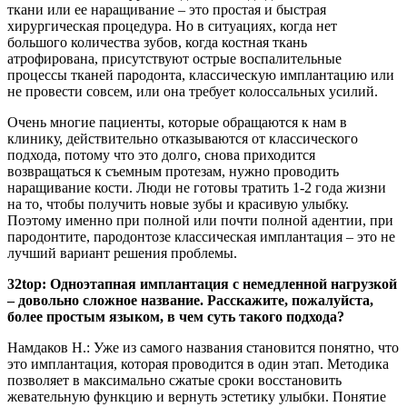
ткани или ее наращивание – это простая и быстрая
хирургическая процедура. Но в ситуациях, когда нет
большого количества зубов, когда костная ткань
атрофирована, присутствуют острые воспалительные
процессы тканей пародонта, классическую имплантацию или
не провести совсем, или она требует колоссальных усилий.
Очень многие пациенты, которые обращаются к нам в
клинику, действительно отказываются от классического
подхода, потому что это долго, снова приходится
возвращаться к съемным протезам, нужно проводить
наращивание кости. Люди не готовы тратить 1-2 года жизни
на то, чтобы получить новые зубы и красивую улыбку.
Поэтому именно при полной или почти полной адентии, при
пародонтите, пародонтозе классическая имплантация – это не
лучший вариант решения проблемы.
32top: Одноэтапная имплантация с немедленной нагрузкой
– довольно сложное название. Расскажите, пожалуйста,
более простым языком, в чем суть такого подхода?
Намдаков Н.: Уже из самого названия становится понятно, что
это имплантация, которая проводится в один этап. Методика
позволяет в максимально сжатые сроки восстановить
жевательную функцию и вернуть эстетику улыбки. Понятие