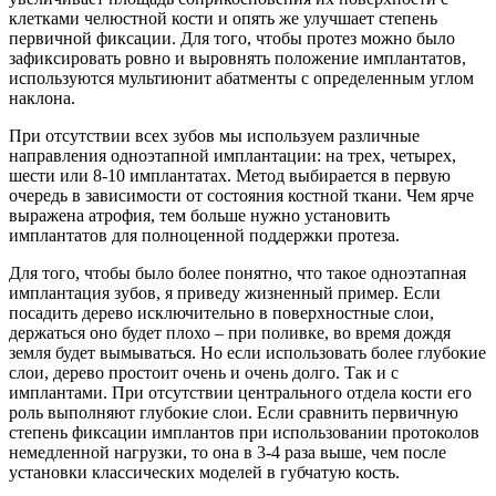
клетками челюстной кости и опять же улучшает степень
первичной фиксации. Для того, чтобы протез можно было
зафиксировать ровно и выровнять положение имплантатов,
используются мультиюнит абатменты с определенным углом
наклона.
При отсутствии всех зубов мы используем различные
направления одноэтапной имплантации: на трех, четырех,
шести или 8-10 имплантатах. Метод выбирается в первую
очередь в зависимости от состояния костной ткани. Чем ярче
выражена атрофия, тем больше нужно установить
имплантатов для полноценной поддержки протеза.
Для того, чтобы было более понятно, что такое одноэтапная
имплантация зубов, я приведу жизненный пример. Если
посадить дерево исключительно в поверхностные слои,
держаться оно будет плохо – при поливке, во время дождя
земля будет вымываться. Но если использовать более глубокие
слои, дерево простоит очень и очень долго. Так и с
имплантами. При отсутствии центрального отдела кости его
роль выполняют глубокие слои. Если сравнить первичную
степень фиксации имплантов при использовании протоколов
немедленной нагрузки, то она в 3-4 раза выше, чем после
установки классических моделей в губчатую кость.