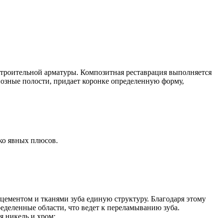
строительной арматуры. Композитная реставрация выполняется
кариозные полости, придает коронке определенную форму,
ко явных плюсов.
цементом и тканями зуба единую структуру. Благодаря этому
ределенные области, что ведет к переламыванию зуба.
я никель и хром;