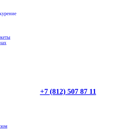
 курение
екеты
нах
+7 (812) 507 87 11
озом