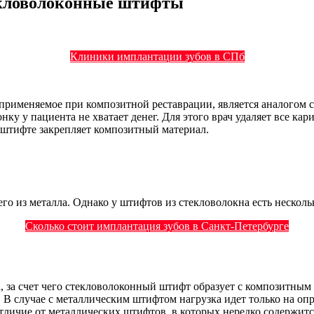
екловолоконные штифты
Клиники имплантации зубов в СПб
применяемое при композитной реставрации, является аналогом 
оронку у пациента не хватает денег. Для этого врач удаляет все 
 штифте закрепляет композитный материал.
го из металла. Однако у штифтов из стекловолокна есть несколь
Сколько стоит имплантация зубов в Санкт-Петербурге
, за счет чего стекловолоконный штифт образует с композитным 
. В случае с металлическим штифтом нагрузка идет только на оп
личие от металлических штифтов, в которых нередко содержитс