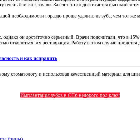
очень близко к эмали. За счет этого достигается высокий эстет
шой необходимости гораздо проще удалить из зуба, чем тот же 
 однако он достаточно серьезный. Врачи подсчитали, что в 15% 
ью отколоться вся реставрация. Работу в этом случае придется д
пасность и как исправить
ому стоматологу и использовав качественный материал для шти
Имплантация зубов в СПб недорого под ключ
фты (пины)