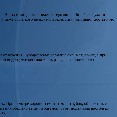
. В них иногда скапливается серозно-гнойный экссудат и
, и даже от легкого внешнего воздействия начинают достаточно
 отложения. Зубодесневые карманы очень глубокие, а при
о видеть, что костная ткань разрушена более, чем на
ась. При осмотре хорошо заметны корни зубов, обнаженные
 из них обильно выделяется гной. Зубы подвижны настолько,
иях.