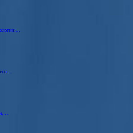
тологии:…
 его…
ей,…