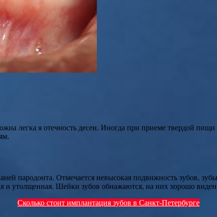
можна легка я отечность десен. Иногда при приеме твердой пищ
ям.
аней пародонта. Отмечается невысокая подвижность зубов, зубы
шая и утолщенная. Шейки зубов обнажаются, на них хорошо виден
Сколько стоит имплантация зубов в Санкт-Петербурге