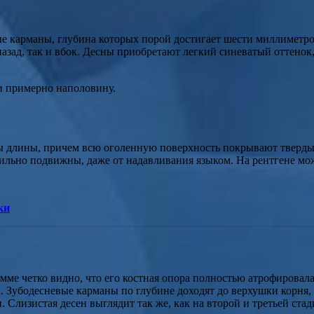
е карманы, глубина которых порой достигает шести миллиметров
азад, так и вбок. Десны приобретают легкий синеватый оттенок
и примерно наполовину.
ы длины, причем всю оголенную поверхность покрывают твердые
ильно подвижны, даже от надавливания языком. На рентгене можн
ки
мме четко видно, что его костная опора полностью атрофировал
. Зубодесневые карманы по глубине доходят до верхушки корня,
Слизистая десен выглядит так же, как на второй и третьей стад