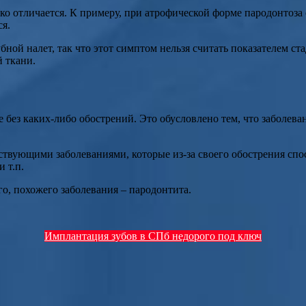
о отличается. К примеру, при атрофической форме пародонтоза с
ся.
ной налет, так что этот симптом нельзя считать показателем ст
 ткани.
 без каких-либо обострений. Это обусловлено тем, что заболева
твующими заболеваниями, которые из-за своего обострения спо
 т.п.
го, похожего заболевания – пародонтита.
Имплантация зубов в СПб недорого под ключ