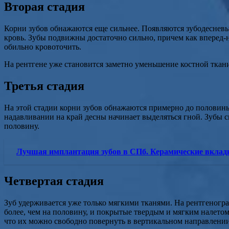
Вторая стадия
Корни зубов обнажаются еще сильнее. Появляются зубодесневы
кровь. Зубы подвижны достаточно сильно, причем как вперед-н
обильно кровоточить.
На рентгене уже становится заметно уменьшение костной ткан
Третья стадия
На этой стадии корни зубов обнажаются примерно до половин
надавливании на край десны начинает выделяться гной. Зубы с
половину.
Лучшая имплантация зубов в СПб. Керамические вклад
Четвертая стадия
Зуб удерживается уже только мягкими тканями. На рентгеногра
более, чем на половину, и покрытые твердым и мягким налетом
что их можно свободно повернуть в вертикальном направлении. 