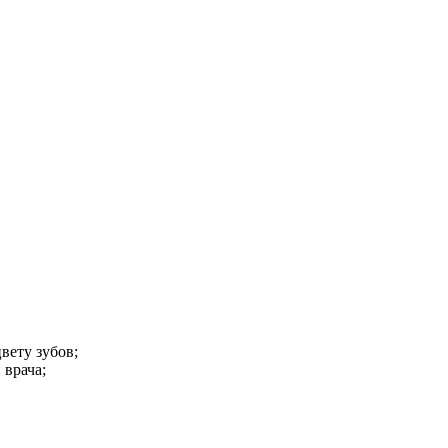
вету зубов;
 врача;