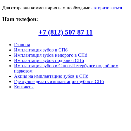
Для отправки комментария вам необходимо
авторизоваться
.
Наш телефон:
+7 (812) 507 87 11
Главная
Имплантация зубов в СПб
Имплантация зубов недорого в СПб
Имплантация зубов под ключ СПб
Имплантация зубов в Санкт-Петербурге под общим
наркозом
Акция на имплантацию зубов в СПб
Где лучше делать имплантацию зубов в СПб
Контакты
Copyright © 2026. Центр имплантации зубов в СПб. Все
опубликованные материалы защищены законодательством об
авторских правах, регламентом интернациональных трактатов
и являются интеллектуальной собственностью. Частичное или
полное копирование и/или воспроизведение в любых целях
может происходить только при наличии письменной
авторизации, в противном случае может привести к