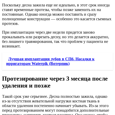
Поскольку десна зажила еще не идеально, в этот срок иногда
ставят временные протезы, чтобы позже заменить их на
постоянные. Однако иногда можно поставить и сразу
полноценные конструкции — особенно это касается съемных
протезов.
При имплантации через две недели придется заново
прокалывать или разрезать десну, но это делается аккуратно,
без лишнего травмирования, так что проблем у пациента не
возникает.
Лучшая имплантация зубов в СПб. Насадки к
ирригаторам Waterpik (Вотерпик)
Протезирование через 3 месяца после
удаления и позже
Такой срок уже серьезнее. Десна полностью зажила, однако
из-за отсутствия жевательной нагрузки костная ткань в
области удаления постепенно начинает убывать. Из-за этого
перед протезированием могут понадобится дополнительные
процедуры, например, костная пластика. Она нужна, чтобы