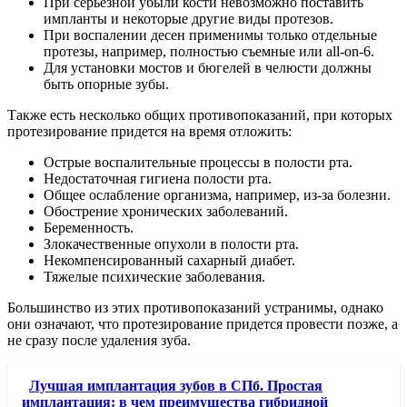
При серьезной убыли кости невозможно поставить
импланты и некоторые другие виды протезов.
При воспалении десен применимы только отдельные
протезы, например, полностью съемные или all-on-6.
Для установки мостов и бюгелей в челюсти должны
быть опорные зубы.
Также есть несколько общих противопоказаний, при которых
протезирование придется на время отложить:
Острые воспалительные процессы в полости рта.
Недостаточная гигиена полости рта.
Общее ослабление организма, например, из-за болезни.
Обострение хронических заболеваний.
Беременность.
Злокачественные опухоли в полости рта.
Некомпенсированный сахарный диабет.
Тяжелые психические заболевания.
Большинство из этих противопоказаний устранимы, однако
они означают, что протезирование придется провести позже, а
не сразу после удаления зуба.
Лучшая имплантация зубов в СПб. Простая
имплантация: в чем преимущества гибридной