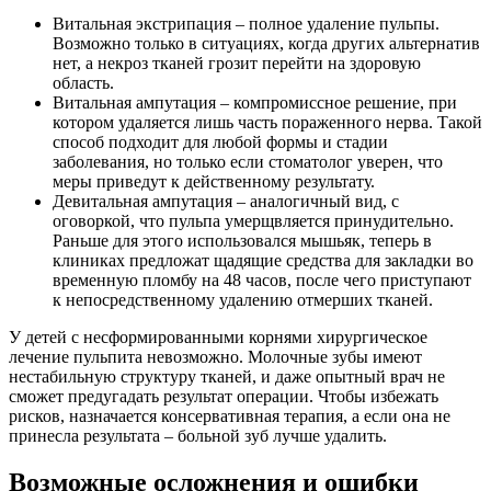
Витальная экстрипация – полное удаление пульпы.
Возможно только в ситуациях, когда других альтернатив
нет, а некроз тканей грозит перейти на здоровую
область.
Витальная ампутация – компромиссное решение, при
котором удаляется лишь часть пораженного нерва. Такой
способ подходит для любой формы и стадии
заболевания, но только если стоматолог уверен, что
меры приведут к действенному результату.
Девитальная ампутация – аналогичный вид, с
оговоркой, что пульпа умерщвляется принудительно.
Раньше для этого использовался мышьяк, теперь в
клиниках предложат щадящие средства для закладки во
временную пломбу на 48 часов, после чего приступают
к непосредственному удалению отмерших тканей.
У детей с несформированными корнями хирургическое
лечение пульпита невозможно. Молочные зубы имеют
нестабильную структуру тканей, и даже опытный врач не
сможет предугадать результат операции. Чтобы избежать
рисков, назначается консервативная терапия, а если она не
принесла результата – больной зуб лучше удалить.
Возможные осложнения и ошибки