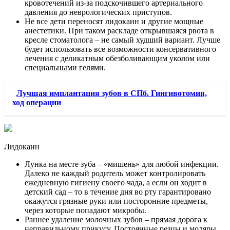
кровотечений из-за подскочившего артериального
давления до неврологических приступов.
Не все дети переносят лидокаин и другие мощные
анестетики. При таком раскладе открывшаяся рвота в
кресле стоматолога – не самый худший вариант. Лучше
будет использовать все возможности консервативного
лечения с деликатным обезболивающим уколом или
специальными гелями.
Лучшая имплантация зубов в СПб. Гингивотомия,
ход операции
Лидокаин
Лунка на месте зуба – «мишень» для любой инфекции.
Далеко не каждый родитель может контролировать
ежедневную гигиену своего чада, а если он ходит в
детский сад – то в течение дня во рту гарантировано
окажутся грязные руки или посторонние предметы,
через которые попадают микробы.
Раннее удаление молочных зубов – прямая дорога к
неправильному прикусу. Постоянные резцы и моляры