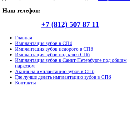
Наш телефон:
+7 (812) 507 87 11
Главная
Имплантация зубов в СПб
Имплантация зубов недорого в СПб
Имплантация зубов под ключ СПб
Имплантация зубов в Санкт-Петербурге под общим
наркозом
Акция на имплантацию зубов в СПб
Где лучше делать имплантацию зубов в СПб
Контакты
Copyright © 2026. Центр имплантации зубов в СПб. Все
опубликованные материалы защищены законодательством об
авторских правах, регламентом интернациональных трактатов
и являются интеллектуальной собственностью. Частичное или
полное копирование и/или воспроизведение в любых целях
может происходить только при наличии письменной
авторизации, в противном случае может привести к
возникновению гражданской или уголовной ответственности