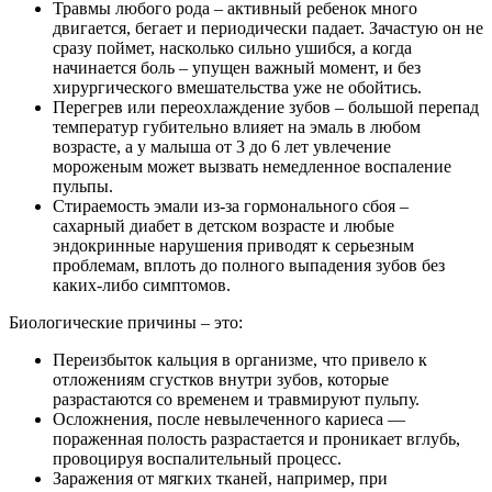
Травмы любого рода – активный ребенок много
двигается, бегает и периодически падает. Зачастую он не
сразу поймет, насколько сильно ушибся, а когда
начинается боль – упущен важный момент, и без
хирургического вмешательства уже не обойтись.
Перегрев или переохлаждение зубов – большой перепад
температур губительно влияет на эмаль в любом
возрасте, а у малыша от 3 до 6 лет увлечение
мороженым может вызвать немедленное воспаление
пульпы.
Стираемость эмали из-за гормонального сбоя –
сахарный диабет в детском возрасте и любые
эндокринные нарушения приводят к серьезным
проблемам, вплоть до полного выпадения зубов без
каких-либо симптомов.
Биологические причины – это:
Переизбыток кальция в организме, что привело к
отложениям сгустков внутри зубов, которые
разрастаются со временем и травмируют пульпу.
Осложнения, после невылеченного кариеса —
пораженная полость разрастается и проникает вглубь,
провоцируя воспалительный процесс.
Заражения от мягких тканей, например, при