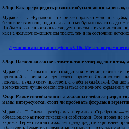
32top: Как предупредить развитие «бутылочного кариеса»,
Муравьёва Т.: «Бутылочный кариес» поражает молочные зубы, н
беспокоился во сне, родители дают ему бутылочку со сладким со
Чтобы этого не произошло, следует прислушаться к мнению пе
как на желудочно-кишечном тракте, так и на состоянии детских
Лучшая имплантация зубов в СПб. Металлокерамически
32top: Насколько соответствует истине утверждение о том,
Муравьёва Т.: Стоматологи расходятся во мнении, влияет ли гр
причиной развития «младенческого кариеса». Их оппоненты пар
покушал, нужно сразу протереть его дёсны салфеткой. Однако м
возможности лучше совсем отказаться от ночного кормления, 
32top: Какие способы защиты молочных зубов от разрушени
мамы интересуются, стоит ли пробовать фторлак и герметик.
Муравьёва Т.: Сначала разберёмся в терминах. Серебрение — э
обладающего антисептическими свойствами. Озонирование закл
кариеса. Герметизация позволяет предупредить кариозные проц
и бактерии. Герметик надёжно запечатывает фиссуры, не остав