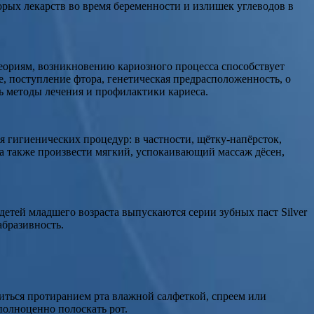
орых лекарств во время беременности и излишек углеводов в
еориям, возникновению кариозного процесса способствует
, поступление фтора, генетическая предрасположенность, о
ь методы лечения и профилактики кариеса.
я гигиенических процедур: в частности, щётку-напёрсток,
 а также произвести мягкий, успокаивающий массаж дёсен,
детей младшего возраста выпускаются серии зубных паст Silver
абразивность.
читься протиранием рта влажной салфеткой, спреем или
 полноценно полоскать рот.