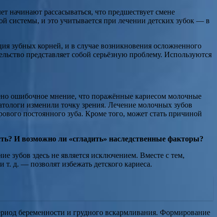
ет начинают рассасываться, что предшествует смене
й системы, и это учитывается при лечении детских зубок — в
ция зубных корней, и в случае возникновения осложненного
ельство представляет собой серьёзную проблему. Используются
анено ошибочное мнение, что поражённые кариесом молочные
матологи изменили точку зрения. Лечение молочных зубов
ового постоянного зуба. Кроме того, может стать причиной
сть? И возможно ли «сгладить» наследственные факторы?
ие зубов здесь не является исключением. Вместе с тем,
т. д. — позволят избежать детского кариеса.
период беременности и грудного вскармливания. Формирование