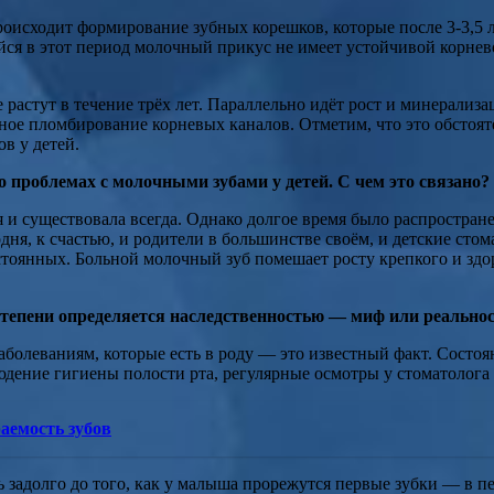
роисходит формирование зубных корешков, которые после 3-3,5 л
я в этот период молочный прикус не имеет устойчивой корнево
астут в течение трёх лет. Параллельно идёт рост и минерализа
ное пломбирование корневых каналов. Отметим, что это обстоят
в у детей.
о проблемах с молочными зубами у детей. С чем это связано?
ая и существовала всегда. Однако долгое время было распростр
дня, к счастью, и родители в большинстве своём, и детские сто
тоянных. Больной молочный зуб помешает росту крепкого и здор
степени определяется наследственностью — миф или реально
аболеваниям, которые есть в роду — это известный факт. Состоян
ние гигиены полости рта, регулярные осмотры у стоматолога и 
аемость зубов
 задолго до того, как у малыша прорежутся первые зубки — в 