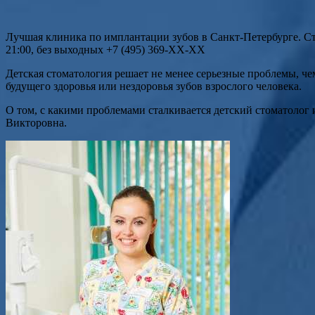
Лучшая клиника по имплантации зубов в Санкт-Петербурге. Ст
21:00, без выходных +7 (495) 369-XX-XX
Детская стоматология решает не менее серьезные проблемы, че
будущего здоровья или нездоровья зубов взрослого человека.
О том, с какими проблемами сталкивается детский стоматолог 
Викторовна.