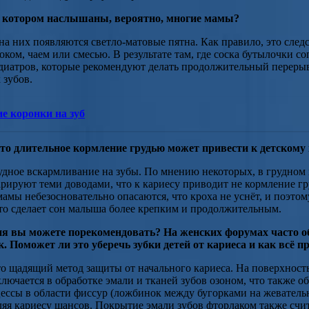
 о котором наслышаны, вероятно, многие мамы?
а них появляются светло-матовые пятна. Как правило, это след
ком, чаем или смесью. В результате там, где соска бутылочки со
диатров, которые рекомендуют делать продолжительный перерыв
 зубов.
е коронки на зуб
 что длительное кормление грудью может привести к детскому
удное вскармливание на зубы. По мнению некоторых, в грудном м
ируют теми доводами, что к кариесу приводит не кормление гру
амы небезосновательно опасаются, что кроха не уснёт, и поэтом
что сделает сон малыша более крепким и продолжительным.
я вы можете порекомендовать? На женских форумах часто об
 Поможет ли это уберечь зубки детей от кариеса и как всё п
то щадящий метод защиты от начального кариеса. На поверхность
ючается в обработке эмали и тканей зубов озоном, что также о
ессы в области фиссур (ложбинок между бугорками на жевательн
ляя кариесу шансов. Покрытие эмали зубов фторлаком также счи