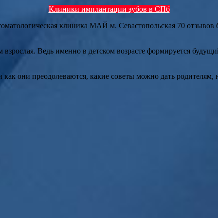
Клиники имплантации зубов в СПб
оматологическая клиника МАЙ м. Севастопольская 70 отзывов б
м взрослая. Ведь именно в детском возрасте формируется будущ
и как они преодолеваются, какие советы можно дать родителям,