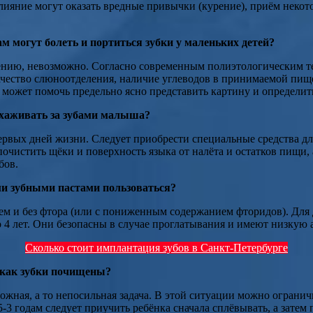
лияние могут оказать вредные привычки (курение), приём некот
м могут болеть и портиться зубки у маленьких детей?
алению, невозможно. Согласно современным полиэтологическим т
чество слюноотделения, наличие углеводов в принимаемой пище
 может помочь предельно ясно представить картину и определит
 ухаживать за зубами малыша?
первых дней жизни. Следует приобрести специальные средства дл
очистить щёки и поверхность языка от налёта и остатков пищи,
бов.
ими зубными пастами пользоваться?
ем и без фтора (или с пониженным содержанием фторидов). Для 
до 4 лет. Они безопасны в случае проглатывания и имеют низкую 
Сколько стоит имплантация зубов в Санкт-Петербурге
, как зубки почищены?
ложная, а то непосильная задача. В этой ситуации можно ограни
-3 годам следует приучить ребёнка сначала сплёвывать, а затем