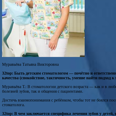
Муравьёва Татьяна Викторовна
32top: Быть детским стоматологом — почётно и ответствен
качества (спокойствие, тактичность, умение найти подход к
Муравьёва Т.: В стоматологии детского возраста — как и в люб
болезней зубов, так и общения с пациентами.
Достичь взаимопонимания с ребёнком, чтобы тот не боялся пос
стоматолога.
32top: В чем заключается специфика лечения зубов у детей,