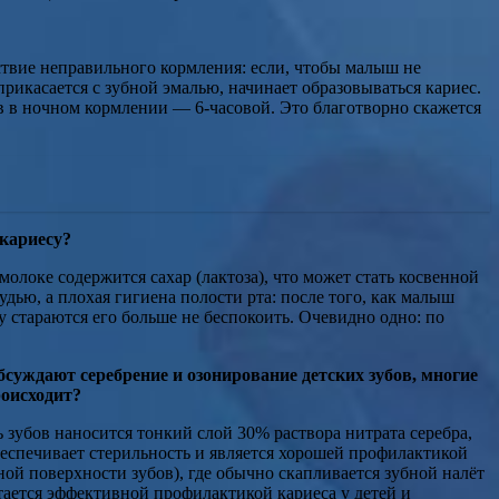
ствие неправильного кормления: если, чтобы малыш не
прикасается с зубной эмалью, начинает образовываться кариес.
 в ночном кормлении — 6-часовой. Это благотворно скажется
 кариесу?
олоке содержится сахар (лактоза), что может стать косвенной
дью, а плохая гигиена полости рта: после того, как малыш
у стараются его больше не беспокоить. Очевидно одно: по
суждают серебрение и озонирование детских зубов, многие
роисходит?
 зубов наносится тонкий слой 30% раствора нитрата серебра,
беспечивает стерильность и является хорошей профилактикой
ой поверхности зубов), где обычно скапливается зубной налёт
тается эффективной профилактикой кариеса у детей и