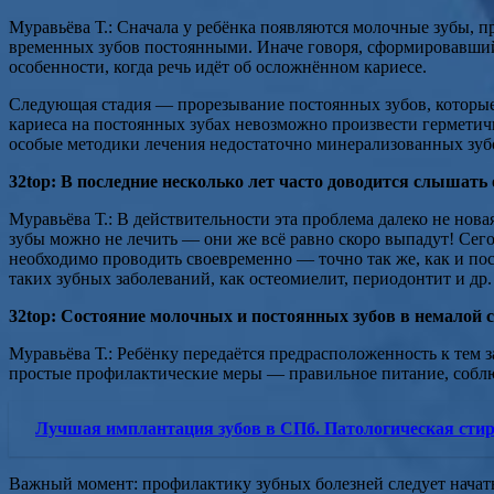
Муравьёва Т.: Сначала у ребёнка появляются молочные зубы, п
временных зубов постоянными. Иначе говоря, сформировавшийс
особенности, когда речь идёт об осложнённом кариесе.
Следующая стадия — прорезывание постоянных зубов, которые р
кариеса на постоянных зубах невозможно произвести герметич
особые методики лечения недостаточно минерализованных зубо
32top: В последние несколько лет часто доводится слышать 
Муравьёва Т.: В действительности эта проблема далеко не нов
зубы можно не лечить — они же всё равно скоро выпадут! Сего
необходимо проводить своевременно — точно так же, как и пос
таких зубных заболеваний, как остеомиелит, периодонтит и др.
32top: Состояние молочных и постоянных зубов в немалой 
Муравьёва Т.: Ребёнку передаётся предрасположенность к тем з
простые профилактические меры — правильное питание, соблюде
Лучшая имплантация зубов в СПб. Патологическая стир
Важный момент: профилактику зубных болезней следует начать