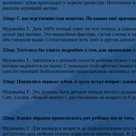
молочных зубов происходит в первом триместре. Негативное в
рационе кормящей матери.
32top: С наследственностью понятно. По каким ещё причина
Муравьёва Т.: Дать 100% точный ответ на этот вопрос, к сож
целый ряд причин. Это микробные факторы, состав слюны и ка
чём говорили выше. Сопоставление всех этих и других данных
32top: Хотелось бы узнать подробнее о том, как правильно
Муравьёва Т.: Заботиться о ротовой полости ребёнка нужно с 
которая надевается на палец. С помощью этой щёточки можно п
способствующий безболезненному прорезыванию молочных зу
32top: Появились первые зубки, и сразу встал вопрос: как
Муравьёва Т.: Это должны быть детские зубные пасты с кальци
Care, Lacalut, «Новый жемчуг», рассчитанные на возраст от 0 
32top: Каким образом прополоскать рот ребёнку после того
Муравьёва Т.: Для малыша в возрасте до года полоскание рта с
достаточно дать ребёнку попить воды после приёма пищи. К 2,5