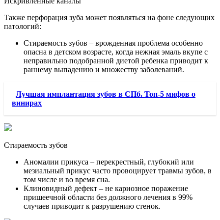
Искривленные каналы
Также перфорация зуба может появляться на фоне следующих
патологий:
Стираемость зубов – врожденная проблема особенно
опасна в детском возрасте, когда нежная эмаль вкупе с
неправильно подобранной диетой ребенка приводит к
раннему выпадению и множеству заболеваний.
Лучшая имплантация зубов в СПб. Топ-5 мифов о
винирах
Стираемость зубов
Аномалии прикуса – перекрестный, глубокий или
мезиальный прикус часто провоцирует травмы зубов, в
том числе и во время сна.
Клиновидный дефект – не кариозное поражение
пришеечной области без должного лечения в 99%
случаев приводит к разрушению стенок.