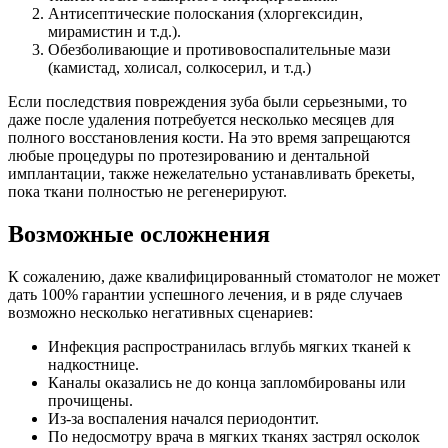
Антисептические полоскания (хлоргексидин,
мирамистин и т.д.).
Обезболивающие и противовоспалительные мази
(камистад, холисал, солкосерил, и т.д.)
Если последствия повреждения зуба были серьезными, то
даже после удаления потребуется несколько месяцев для
полного восстановления кости. На это время запрещаются
любые процедуры по протезированию и дентальной
имплантации, также нежелательно устанавливать брекеты,
пока ткани полностью не регенерируют.
Возможные осложнения
К сожалению, даже квалифицированный стоматолог не может
дать 100% гарантии успешного лечения, и в ряде случаев
возможно несколько негативных сценариев:
Инфекция распространилась вглубь мягких тканей к
надкостнице.
Каналы оказались не до конца запломбированы или
прочищены.
Из-за воспаления начался периодонтит.
По недосмотру врача в мягких тканях застрял осколок