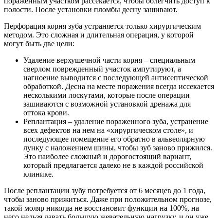
пораженным участком рассекается, чтобы облегчить доступ к
полости. После установки пломбы десну зашивают.
Перфорация корня зуба устраняется только хирургическим
методом. Это сложная и длительная операция, у которой
могут быть две цели:
Удаление верхушечной части корня – специальным
сверлом поврежденный участок ампутируют, а
нагноение выводится с последующей антисептической
обработкой. Десна на месте поражения всегда иссекается
несколькими лоскутами, которые после операции
зашиваются с возможной установкой дренажа для
оттока крови.
Реплантация – удаление пораженного зуба, устранение
всех дефектов на нем на «хирургическом столе», и
последующее помещение его обратно в альвеолярную
лунку с наложением шины, чтобы зуб заново прижился.
Это наиболее сложный и дорогостоящий вариант,
который предлагается далеко не в каждой российской
клинике.
После реплантации зубу потребуется от 6 месяцев до 1 года,
чтобы заново прижиться. Даже при положительном прогнозе,
такой моляр никогда не восстановит функции на 100%, на
него нельзя давать большую жевательную нагрузку, и он уже