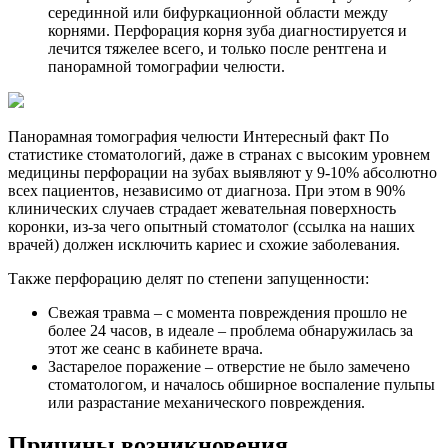
серединной или бифуркационной области между
корнями. Перфорация корня зуба диагностируется и
лечится тяжелее всего, и только после рентгена и
панорамной томографии челюсти.
Панорамная томография челюсти Интересный факт По
статистике стоматологий, даже в странах с высоким уровнем
медицины перфорации на зубах выявляют у 9-10% абсолютно
всех пациентов, независимо от диагноза. При этом в 90%
клинических случаев страдает жевательная поверхность
коронки, из-за чего опытный стоматолог (ссылка на наших
врачей) должен исключить кариес и схожие заболевания.
Также перфорацию делят по степени запущенности:
Свежая травма – с момента повреждения прошло не
более 24 часов, в идеале – проблема обнаружилась за
этот же сеанс в кабинете врача.
Застарелое поражение – отверстие не было замечено
стоматологом, и началось обширное воспаление пульпы
или разрастание механического повреждения.
Причины возникновения