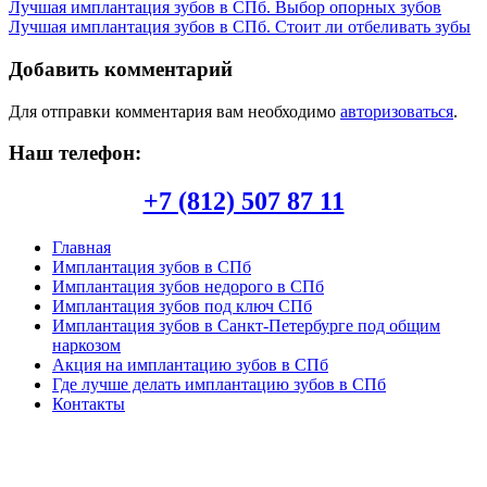
Лучшая имплантация зубов в СПб. Выбор опорных зубов
Лучшая имплантация зубов в СПб. Стоит ли отбеливать зубы
Добавить комментарий
Для отправки комментария вам необходимо
авторизоваться
.
Наш телефон:
+7 (812) 507 87 11
Главная
Имплантация зубов в СПб
Имплантация зубов недорого в СПб
Имплантация зубов под ключ СПб
Имплантация зубов в Санкт-Петербурге под общим
наркозом
Акция на имплантацию зубов в СПб
Где лучше делать имплантацию зубов в СПб
Контакты
Copyright © 2026. Центр имплантации зубов в СПб. Все
опубликованные материалы защищены законодательством об
авторских правах, регламентом интернациональных трактатов