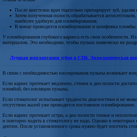
После анестезии врач тщательно препарирует зуб, удаляя
Затем полученная полость обрабатывается антисептиком, 
наиболее удобную для пломбирования;
В конце проводится пломбирование и шлифовка пломбы.
У пломбирования глубокого кариеса есть свои особенности. 
материалом. Это необходимо, чтобы пульпа химически не разд
Лучшая имплантация зубов в СПб. Эндоскопическая им
В связи с необходимостью изолирования пульпы возникает вопр
Если кариес протекает медленно, стенки и дно полости достато
пломбой, без изоляции пульпы.
Если стоматолог испытывает трудности диагностики и не может
отсутствии жалоб уже проводится постоянное пломбирование. Е
Если кариес протекает остро, а дно полости тонкое и неплотн
и повторно ходить к стоматологу не надо. Однако в некоторых
дентин. После установленного срока нужно будет посетить сто