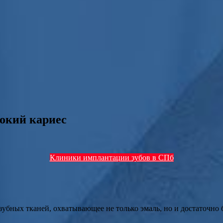
окий кариес
Клиники имплантации зубов в СПб
убных тканей, охватывающее не только эмаль, но и достаточно б