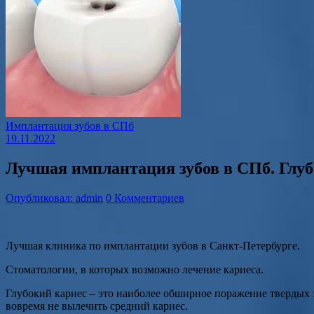
Имплантация зубов в СПб
19.11.2022
Лучшая имплантация зубов в СПб. Глуб
Опубликовал: admin
0 Комментариев
Лучшая клиника по имплантации зубов в Санкт-Петербурге.
Стоматологии, в которых возможно лечение кариеса.
Глубокий кариес – это наиболее обширное поражение твердых з
вовремя не вылечить средний кариес.