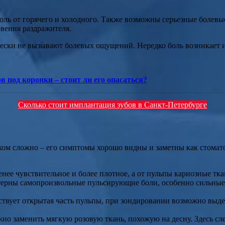
 боль от горячего и холодного. Также возможны серьезные боле
овения раздражителя.
ески не вызывают болевых ощущений. Нередко боль возникает из-
 под коронки – стоит ли его опасаться?
Сколько стоит имплантация зубов в Санкт-Петербурге
ком сложно – его симптомы хорошо видны и заметны как стомато
енее чувствительное и более плотное, а от пульпы кариозные т
терны самопроизвольные пульсирующие боли, особенно сильные 
твует открытая часть пульпы, при зондировании возможно выдел
о заменить мягкую розовую ткань, похожую на десну. Здесь след