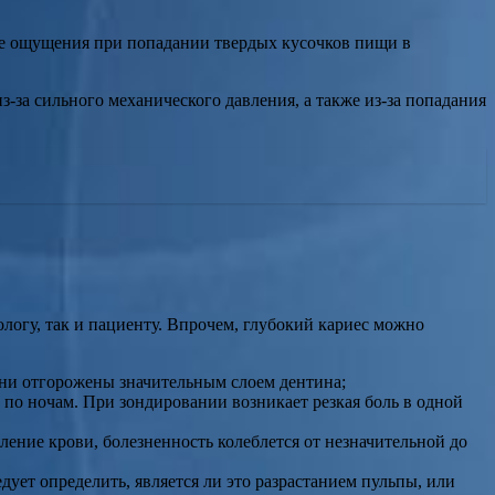
вые ощущения при попадании твердых кусочков пищи в
за сильного механического давления, а также из-за попадания
логу, так и пациенту. Впрочем, глубокий кариес можно
кани отгорожены значительным слоем дентина;
по ночам. При зондировании возникает резкая боль в одной
ение крови, болезненность колеблется от незначительной до
ует определить, является ли это разрастанием пульпы, или