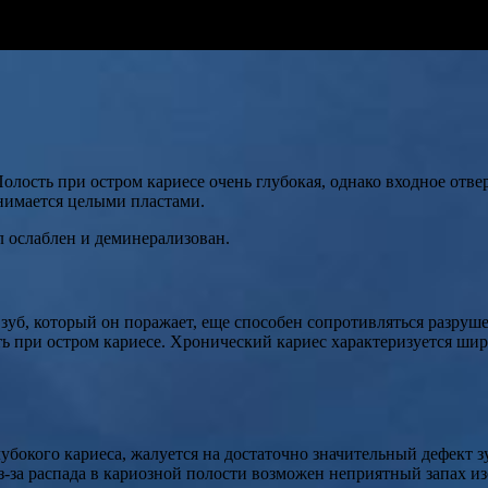
Полость при остром кариесе очень глубокая, однако входное отве
нимается целыми пластами.
ыл ослаблен и деминерализован.
 зуб, который он поражает, еще способен сопротивляться разруше
ать при остром кариесе. Хронический кариес характеризуется ш
бокого кариеса, жалуется на достаточно значительный дефект зу
-за распада в кариозной полости возможен неприятный запах из