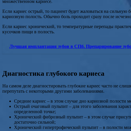
множественном кариесе.
Если кариес острый, то пациент будет жаловаться на сильную
кариозную полость. Обычно боль проходит сразу после исчезн
Если кариес хронический, то температурные перепады практич
кусочков пищи в полость.
Лучшая имплантация зубов в СПб. Препарирование зубов
Диагностика глубокого кариеса
На самом деле диагностировать глубокие кариес часто не слиш
перепутать с некоторыми другими заболеваниями.
Средние кариес – в этом случае дно кариозной полости м
Острый очаговый пульпит – для этого заболевания харак
определенной точке;
Хронический фиброзный пульпит – в этом случае присутс
достаточно сильной;
Хронический гипертрофический пульпит – в полости можн