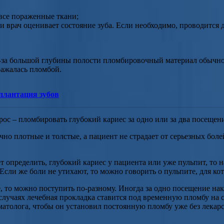
 все пораженные ткани;
и врач оценивает состояние зуба. Если необходимо, проводится 
Из-за большой глубины полости пломбировочный материал обычн
ражалась пломбой.
плантация зубов
ос – пломбировать глубокий кариес за одно или за два посещен
чно плотные и толстые, а пациент не страдает от серьезных бол
 определить, глубокий кариес у пациента или уже пульпит, то н
сли же боли не утихают, то можно говорить о пульпите, для ко
ое, то можно поступить по-разному. Иногда за одно посещение н
 случаях лечебная прокладка ставится под временную пломбу на 
матолога, чтобы он установил постоянную пломбу уже без лекар