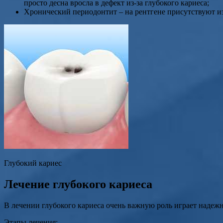
просто десна вросла в дефект из-за глубокого кариеса;
Хронический периодонтит – на рентгене присутствуют изм
Глубокий кариес
Лечение глубокого кариеса
В лечении глубокого кариеса очень важную роль играет надежн
Этапы лечения: