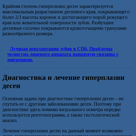
Крайняя степень гиперплазии десен характеризуется
максимальным разрастанием десневого края, покрывающего
более 2/3 высоты коронок и достигающего порой режущего
края или жевательной поверхности зубов. Разбухшие
десневые сосочки покрываются кровоточащими гранулами
разнообразного размера.
Лучшая имплантация зубов в СПб. Проблемы
челюстно-лицевого аппарата напрямую связаны с
мигренями.
Диагностика и лечение гиперплазии
десен
Основная задача при диагностике гиперплазии десен – не
спутать ее с другими заболеваниями десен. Поэтому при
диагностике здесь помимо визуального осмотра нередко
используется рентгенограмма, а также гистологический
анализ.
Лечение гиперплазии десен на данный момент возможно