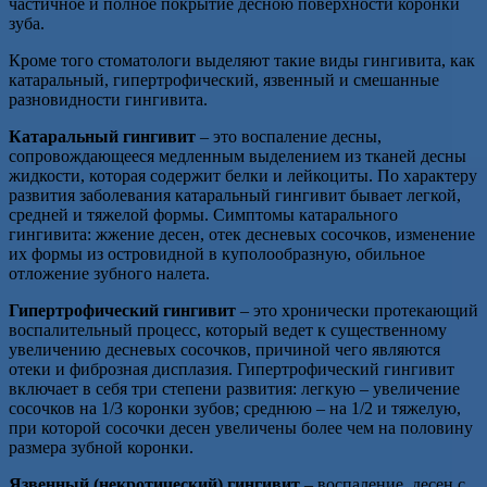
частичное и полное покрытие десною поверхности коронки
зуба.
Кроме того стоматологи выделяют такие виды гингивита, как
катаральный, гипертрофический, язвенный и смешанные
разновидности гингивита.
Катаральный гингивит
– это воспаление десны,
сопровождающееся медленным выделением из тканей десны
жидкости, которая содержит белки и лейкоциты. По характеру
развития заболевания катаральный гингивит бывает легкой,
средней и тяжелой формы. Симптомы катарального
гингивита: жжение десен, отек десневых сосочков, изменение
их формы из островидной в куполообразную, обильное
отложение зубного налета.
Гипертрофический гингивит
– это хронически протекающий
воспалительный процесс, который ведет к существенному
увеличению десневых сосочков, причиной чего являются
отеки и фиброзная дисплазия. Гипертрофический гингивит
включает в себя три степени развития: легкую – увеличение
сосочков на 1/3 коронки зубов; среднюю – на 1/2 и тяжелую,
при которой сосочки десен увеличены более чем на половину
размера зубной коронки.
Язвенный (некротический) гингивит
– воспаление десен с