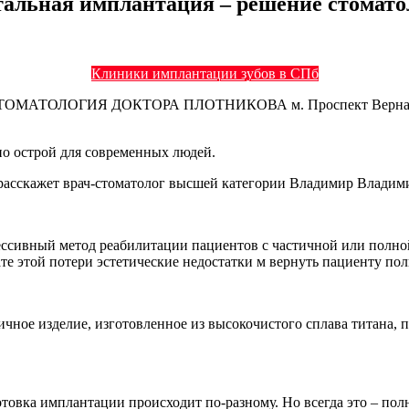
тальная имплантация – решение стомато
Клиники имплантации зубов в СПб
 СТОМАТОЛОГИЯ ДОКТОРА ПЛОТНИКОВА м. Проспект Вернадского
но острой для современных людей.
расскажет врач-стоматолог высшей категории Владимир Владим
ессивный метод реабилитации пациентов с частичной или полно
те этой потери эстетические недостатки м вернуть пациенту по
чное изделие, изготовленное из высокочистого сплава титана, п
овка имплантации происходит по-разному. Но всегда это – полн