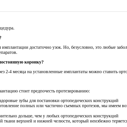
цедура.
?
 имплантации достаточно узок. Но, безусловно, это любые забо
паратов.
 постоянную коронку?
рез 2-4 месяца на установленные имплантаты можно ставить орт
лантацию стоит предпочесть протезированию:
здоровые зубы для постановки ортопедических конструкций
отовление полных или частично съемных протезов, мы имеем в
чительно дольше, чем у любых ортопедических конструкций
й ткани верхней и нижней челюсти, который неизбежно теряетс