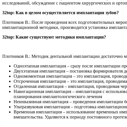
исследований, обсуждение с пациентом хирургических и ортоп
32top: Как в целом осуществляется имплантация зубов?
Плотников В.: После проведения всех подготовительных мероп
имплантационной методики, производится установка имплантат
32top: Какие существуют методики имплантации?
Плотников В.: Методик дентальной имплантации достаточно мн
Одноэтапная имплантация – сразу после имплантации пр
Двухэтапная имплантация – постановка формирователя д
Одномоментная имплантация – это имплантация, проводим
Отсроченная имплантация – это имплантация, проводимая 
Отдаленная имплантация – имплантация, проводимая чере
Навигационная имплантация – имплантация с использов
планирования имплантологического лечения
Неинвазивная имплантация – проведения имплантации без
Ультразвуковая имплантация – подготовка имплантацион
Временная имплантация – использование временных импл
вмешательства. Удаляются к периоду постоянного протез