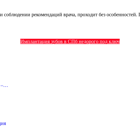
и соблюдении рекомендаций врача, проходит без особенностей. 
Имплантация зубов в СПб недорого под ключ
с –…
ция