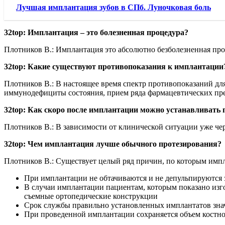
Лучшая имплантация зубов в СПб. Луночковая боль
32top: Имплантация – это болезненная процедура?
Плотников В.: Имплантация это абсолютно безболезненная про
32top: Какие существуют противопоказания к имплантации
Плотников В.: В настоящее время спектр противопоказаний для
иммунодефициты состояния, прием ряда фармацевтических пре
32top: Как скоро после имплантации можно устанавливать
Плотников В.: В зависимости от клинической ситуации уже че
32top: Чем имплантация лучше обычного протезирования?
Плотников В.: Существует целый ряд причин, по которым имп
При имплантации не обтачиваются и не депульпируются 
В случаи имплантации пациентам, которым показано изг
съемные ортопедические конструкции
Срок службы правильно установленных имплантатов зна
При проведенной имплантации сохраняется объем костно