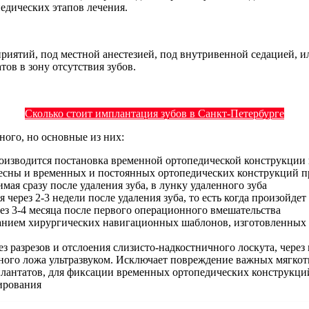
едических этапов лечения.
риятий, под местной анестезией, под внутривенной седацией, и
ов в зону отсутствия зубов.
Сколько стоит имплантация зубов в Санкт-Петербурге
ого, но основные из них:
оизводится постановка временной ортопедической конструкции
есны и временных и постоянных ортопедических конструкций пр
ая сразу после удаления зуба, в лунку удаленного зуба
через 2-3 недели после удаления зуба, то есть когда произойд
з 3-4 месяца после первого операционного вмешательства
анием хирургических навигационных шаблонов, изготовленных 
 разрезов и отслоения слизисто-надкостничного лоскута, через 
ного ложа ультразвуком. Исключает повреждение важных мягко
антатов, для фиксации временных ортопедических конструкций
ирования