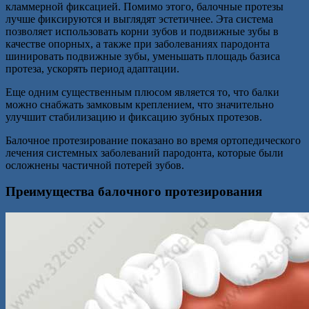
кламмерной фиксацией. Помимо этого, балочные протезы
лучше фиксируются и выглядят эстетичнее. Эта система
позволяет использовать корни зубов и подвижные зубы в
качестве опорных, а также при заболеваниях пародонта
шинировать подвижные зубы, уменьшать площадь базиса
протеза, ускорять период адаптации.
Еще одним существенным плюсом является то, что балки
можно снабжать замковым креплением, что значительно
улучшит стабилизацию и фиксацию зубных протезов.
Балочное протезирование показано во время ортопедического
лечения системных заболеваний пародонта, которые были
осложнены частичной потерей зубов.
Преимущества балочного протезирования